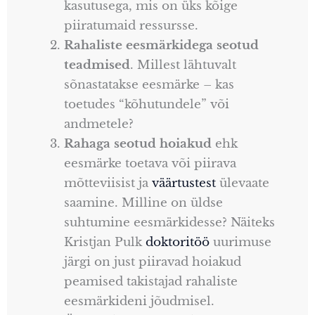
kasutusega, mis on üks kõige
piiratumaid ressursse.
Rahaliste eesmärkidega seotud
teadmised
. Millest lähtuvalt
sõnastatakse eesmärke – kas
toetudes “kõhutundele” või
andmetele?
Rahaga seotud hoiakud
ehk
eesmärke toetava või piirava
mõtteviisist ja
väärtustest
ülevaate
saamine. Milline on üldse
suhtumine eesmärkidesse? Näiteks
Kristjan Pulk
doktoritöö
uurimuse
järgi on just piiravad hoiakud
peamised takistajad rahaliste
eesmärkideni jõudmisel.