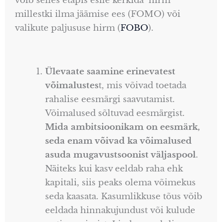
võib selles etapis esile kerkida hirm
millestki ilma jäämise ees (FOMO) või
valikute paljususe hirm (
FOBO
).
Ülevaate saamine erinevatest
võimalustes
t, mis võivad toetada
rahalise eesmärgi saavutamist.
Võimalused sõltuvad eesmärgist.
Mida ambitsioonikam on eesmärk,
seda enam võivad ka võimalused
asuda mugavustsoonist väljaspool
.
Näiteks kui kasv eeldab raha ehk
kapitali, siis peaks olema võimekus
seda kaasata. Kasumlikkuse tõus võib
eeldada hinnakujundust või kulude