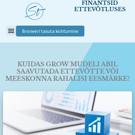
FINANTSID
Skip
ETTEVÕTLUSES
to
content
Broneeri tasuta kohtumine
KUIDAS GROW MUDELI ABIL
SAAVUTADA ETTEVÕTTE VÕI
MEESKONNA RAHALISI EESMÄRKE?