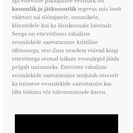
Iga ettevõtte pikaajaline eesmärk on
kasumlik ja jätkusuutlik
tegevus mis loob
väärtust nii töötajatele, omanikele,
klientidele kui ka ühiskonnale laiemalt.
Seega on ettevõtluses rahaliste
eesmärkide saavutamine kriitilise
tähtsusega, sest ilma nendeta võivad kõigi
ettevõttega seotud isikute eesmärgid jääda
pelgalt unistuseks. Ettevõtte rahaliste
eesmärkide saavutamine mõjutab otseselt
ka inimese eesmärkide saavutamist kas
läbi töötasu või tulemustasude kasvu.