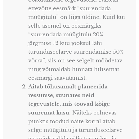
ettevõtte eesmärk “suurendada
müügitulu” on liiga üldine. Kuid kui
selle asemel on eesmärgiks
“suurendada müügitulu 20%
järgmise 12 kuu jooksul läbi
turunduseelarve suurendamise 50%
võrra”, siis on see selgelt mõõdetav
ning võimaldab hinnata hilisemat
eesmärgi saavutamist.
Aitab tõhusamalt planeerida
ressursse, suunates neid
tegevustele, mis toovad kõige
suuremat kasu
. Näiteks eelnevas
punktis toodud näite korral aitab
selge müügitulu ja turunduseelarve
eesmärk valida välja turundus- ja