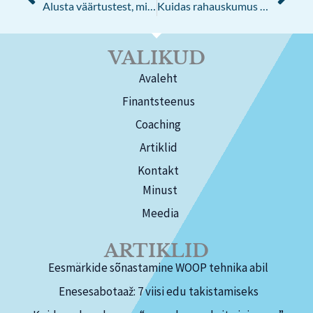
Alusta väärtustest, mitte eesmärgist ehk põhjus miks eesmärgid jäävad unistuseks
Kuidas rahauskumus “ma pole numbrite inimene” takistab arengut?
VALIKUD
Avaleht
Finantsteenus
Coaching
Artiklid
Kontakt
Minust
Meedia
ARTIKLID
Eesmärkide sõnastamine WOOP tehnika abil
Enesesabotaaž: 7 viisi edu takistamiseks