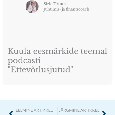
Sirle Truuts
Juhtimis- ja finantscoach
Kuula eesmärkide teemal
podcasti
"Ettevõtlusjutud"
Prev
Nex
EELMINE ARTIKKEL
JÄRGMINE ARTIKKEL