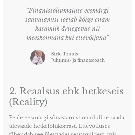
"Finantssõltumatuse eesmärgi
saavutamist toetab kõige enam
kasumlik äritegevus nii
meeskonnana kui ettevõtjana"
Sirle Truuts
Juhtimis- ja finantscoach
2. Reaalsus ehk hetkeseis
(Reality)
Peale eesmärgi sõnastamist on oluline saada
ülevaade hetkelolukorrast. Ettevõtluses
tähendab see ülevaadet ressurssidest, mis