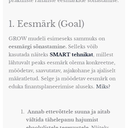
praktiliste rahaliste eesmärkide sõnastamise.
1. Eesmärk (Goal)
GROW mudeli esimeseks sammuks on
eesmärgi sõnastamine.
Selleks võib
kasutada näiteks
SMART tehnikat
, millest
lähtuvalt peaks eesmärk olema konkreetne,
mõõdetav, saavutatav, asjakohane ja ajaliselt
määratletud. Selge ja mõõdetav eesmärk on
eduka finantsplaneerimise aluseks.
Miks?
Annab ettevõttele suuna ja aitab
vältida tähelepanu hajumist
ebaolulistele tegevustele.
Näiteks