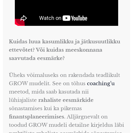
Kuidas luua kasumlikku ja jätkusuutlikku
ettevõtet? Või kuidas meeskonnana
saavutada eesmärke?
Üheks võimaluseks on rakendada teadlikult
GROW mudelit. See on tõhus
coaching’u
meetod, mida saab kasutada nii
lühiajaliste
rahaliste eesmärkide
sõnastamises kui ka pikemas
finantsplaneerimises
. Alljärgnevalt on
toodud GROW mudeli detailne kirjeldus läbi